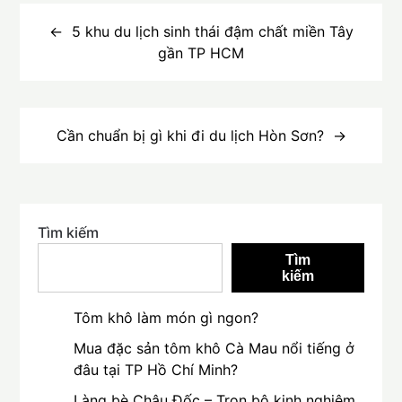
Điều
hướng
5 khu du lịch sinh thái đậm chất miền Tây
gần TP HCM
bài
viết
Cần chuẩn bị gì khi đi du lịch Hòn Sơn?
Tìm kiếm
Tìm
kiếm
Tôm khô làm món gì ngon?
Mua đặc sản tôm khô Cà Mau nổi tiếng ở
đâu tại TP Hồ Chí Minh?
Làng bè Châu Đốc – Trọn bộ kinh nghiệm