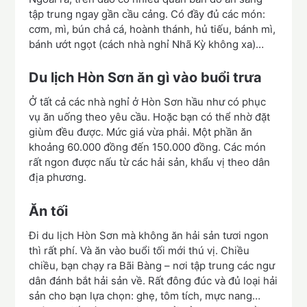
tập trung ngay gần cầu cảng. Có đầy đủ các món:
cơm, mì, bún chả cá, hoành thánh, hủ tiếu, bánh mì,
bánh ướt ngọt (cách nhà nghỉ Nhã Kỳ không xa)…
Du lịch Hòn Sơn ăn gì vào buổi trưa
Ở tất cả các nhà nghỉ ở Hòn Sơn hầu như có phục
vụ ăn uống theo yêu cầu. Hoặc bạn có thể nhờ đặt
giùm đều được. Mức giá vừa phải. Một phần ăn
khoảng 60.000 đồng đến 150.000 đồng. Các món
rất ngon được nấu từ các hải sản, khẩu vị theo dân
địa phương.
Ăn tối
Đi du lịch Hòn Sơn mà không ăn hải sản tươi ngon
thì rất phí. Và ăn vào buổi tối mới thú vị. Chiều
chiều, bạn chạy ra Bãi Bàng – nơi tập trung các ngư
dân đánh bắt hải sản về. Rất đông đúc và đủ loại hải
sản cho bạn lựa chọn: ghẹ, tôm tích, mực nang…