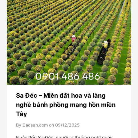
Sa Đéc – Miền đất hoa và làng
nghề bánh phồng mang hồn miền
Tây
By Dacsan.com on
09/12/2025
Nhắc đến Sa Đéc, người ta thường nghĩ ngay