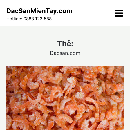
Skip
DacSanMienTay.com
to
content
Hotline: 0888 123 588
Thẻ:
Dacsan.com