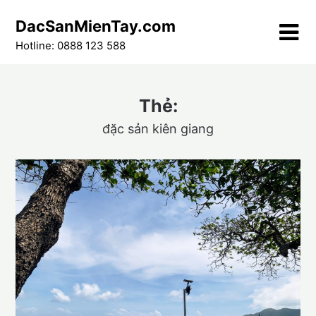
Skip
DacSanMienTay.com
to
content
Hotline: 0888 123 588
Thẻ:
đặc sản kiên giang