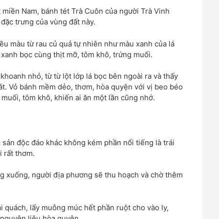
 miền Nam, bánh tét Trà Cuôn của người Trà Vinh
á đặc trưng của vùng đất này.
ều màu từ rau củ quả tự nhiên như màu xanh của lá
 xanh bọc cùng thịt mỡ, tôm khô, trứng muối.
hoanh nhỏ, từ từ lột lớp lá bọc bên ngoài ra và thấy
mắt. Vỏ bánh mềm dẻo, thơm, hòa quyện với vị beo béo
 muối, tôm khô, khiến ai ăn một lần cũng nhớ.
 sản độc đáo khác không kém phần nổi tiếng là trái
i rất thơm.
ụng xuống, người địa phương sẽ thu hoạch và chờ thêm
ái quách, lấy muỗng múc hết phần ruột cho vào ly,
 nguyên liệu hòa quyện.