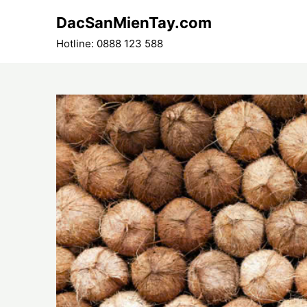
Skip
DacSanMienTay.com
to
content
Hotline: 0888 123 588