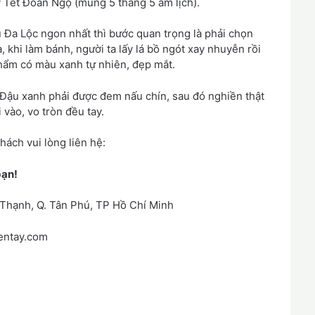
 Tết Đoan Ngọ (mùng 5 tháng 5 âm lịch).
 Đa Lộc ngon nhất thì bước quan trọng là phải chọn
, khi làm bánh, người ta lấy lá bồ ngót xay nhuyễn rồi
phẩm có màu xanh tự nhiên, đẹp mắt.
Đậu xanh phải được đem nấu chín, sau đó nghiền thật
 vào, vo tròn đều tay.
hách vui lòng liên hệ:
bạn!
 Thạnh, Q. Tân Phú, TP Hồ Chí Minh
ientay.com