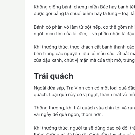
Không giống bánh chưng miền Bắc hay bánh tét
được gói bằng lá chuối xiêm hay lá lùng – loại l
Bánh có phần vỏ làm từ bột nếp, có thể gồm nhi
ngót, màu tím của lá cẩm,… và phần nhân là đậu
Khi thưởng thức, thực khách cắt bánh thành các k
bên trong các nguyên liệu có màu sắc rất bắt 
của đậu xanh, chút vị mặn mà của thịt mỡ, trứng
Trái quách
Ngoài dừa sáp, Trà Vinh còn có một loại quả đặc
quách. Loại quả này có vị ngọt, thanh mát và mù
Thông thường, khi trái quách vừa chín tới và r
vài ngày để quả ngon, thơm hơn.
Khi thưởng thức, người ta sẽ dùng dao xẻ đôi tr
thêm đường và đá bào rồi đánh đều tay cho các