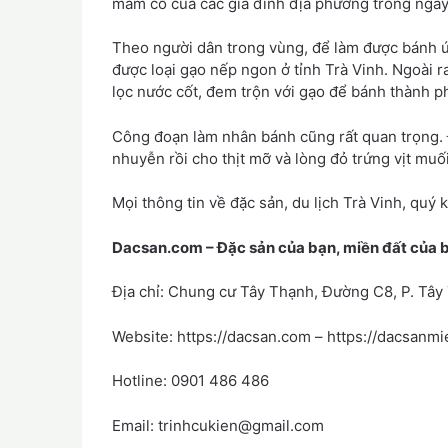
mâm cỗ của các gia đình địa phương trong ngày
Theo người dân trong vùng, để làm được bánh ú
được loại gạo nếp ngon ở tỉnh Trà Vinh. Ngoài ra
lọc nước cốt, đem trộn với gạo để bánh thành 
Công đoạn làm nhân bánh cũng rất quan trọng. 
nhuyễn rồi cho thịt mỡ và lòng đỏ trứng vịt muối
Mọi thông tin về đặc sản, du lịch Trà Vinh, quý k
Dacsan.com – Đặc sản của bạn, miền đất của 
Địa chỉ: Chung cư Tây Thạnh, Đường C8, P. Tây
Website: https://dacsan.com – https://dacsanm
Hotline: 0901 486 486
Email: trinhcukien@gmail.com