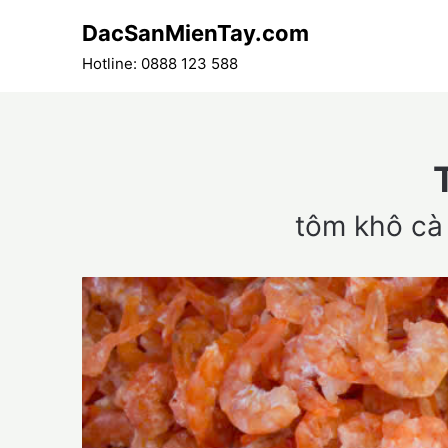
Skip
DacSanMienTay.com
to
content
Hotline: 0888 123 588
tôm khô cà