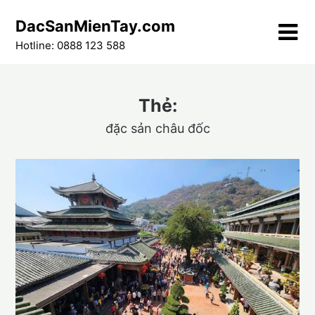
Skip
DacSanMienTay.com
to
content
Hotline: 0888 123 588
Thẻ:
đặc sản châu đốc