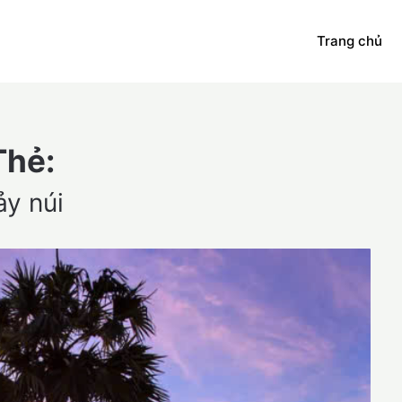
Trang chủ
Thẻ:
ảy núi