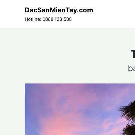
Skip
DacSanMienTay.com
to
content
Hotline: 0888 123 588
b