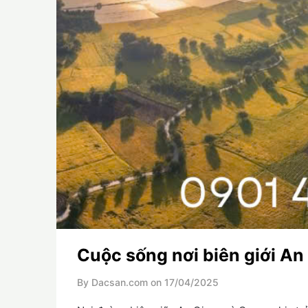
Cuộc sống nơi biên giới A
By Dacsan.com on
17/04/2025