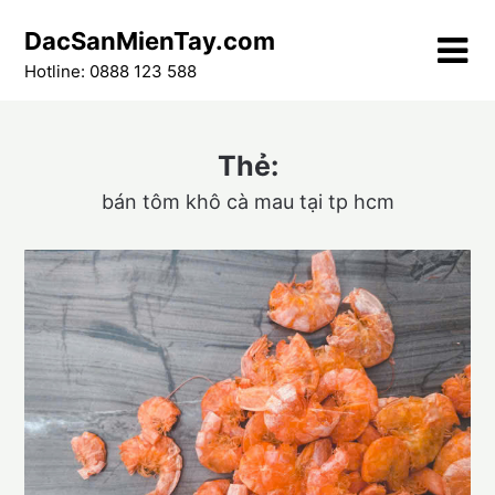
Skip
DacSanMienTay.com
to
content
Hotline: 0888 123 588
Thẻ:
bán tôm khô cà mau tại tp hcm